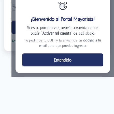
👋
Clave
*
¡Bienvenido al Portal Mayorista!
Ingresar
Si es tu primera vez, activá tu cuenta con el
botón
“Activar mi cuenta”
de acá abajo.
Te pedimos tu CUIT y te enviamos un
código a tu
Activar mi cuenta
Olvidé mi clave
email
para que puedas ingresar.
Centro de Distribución El Bacha S.A.
Entendido