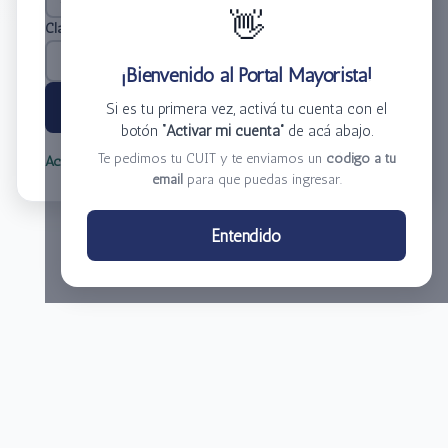
👋
Clave
*
¡Bienvenido al Portal Mayorista!
Ingresar
Si es tu primera vez, activá tu cuenta con el
botón
“Activar mi cuenta”
de acá abajo.
Te pedimos tu CUIT y te enviamos un
código a tu
Activar mi cuenta
Olvidé mi clave
email
para que puedas ingresar.
Centro de Distribución El Bacha S.A.
Entendido