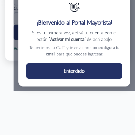
👋
Clave
*
¡Bienvenido al Portal Mayorista!
Ingresar
Si es tu primera vez, activá tu cuenta con el
botón
“Activar mi cuenta”
de acá abajo.
Te pedimos tu CUIT y te enviamos un
código a tu
Activar mi cuenta
Olvidé mi clave
email
para que puedas ingresar.
Centro de Distribución El Bacha S.A.
Entendido