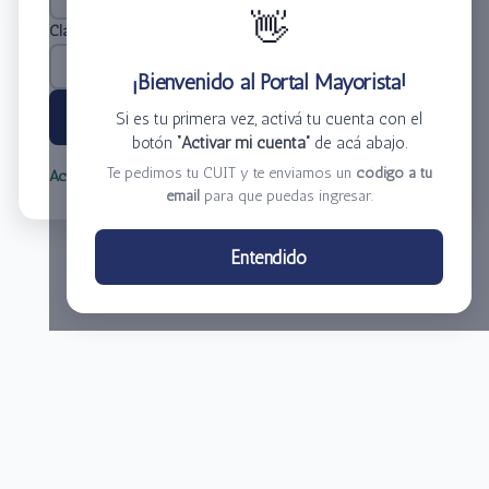
👋
Clave
*
¡Bienvenido al Portal Mayorista!
Ingresar
Si es tu primera vez, activá tu cuenta con el
botón
“Activar mi cuenta”
de acá abajo.
Te pedimos tu CUIT y te enviamos un
código a tu
Activar mi cuenta
Olvidé mi clave
email
para que puedas ingresar.
Centro de Distribución El Bacha S.A.
Entendido