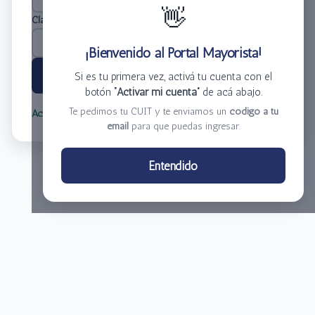
👋
Clave
*
¡Bienvenido al Portal Mayorista!
Ingresar
Si es tu primera vez, activá tu cuenta con el
botón
“Activar mi cuenta”
de acá abajo.
Te pedimos tu CUIT y te enviamos un
código a tu
Activar mi cuenta
Olvidé mi clave
email
para que puedas ingresar.
Centro de Distribución El Bacha S.A.
Entendido