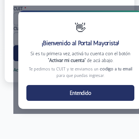
CUIT
*
👋
Clave
*
¡Bienvenido al Portal Mayorista!
Ingresar
Si es tu primera vez, activá tu cuenta con el botón
“Activar mi cuenta”
de acá abajo.
Te pedimos tu CUIT y te enviamos un
código a tu email
Activar mi cuenta
Olvidé mi clave
para que puedas ingresar.
Centro de Distribución El Bacha S.A.
Entendido