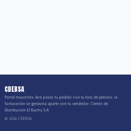
CDEBSA
Portal mayorista. Acá pasás tu pedido con tu lista de precios; la
facturación se gestiona aparte con tu vendedor. Centro de
Distribución El Bacha S.A.
©
2026
CDEBSA