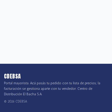
CDEBSA
Portal mayorista. Acá pasás tu pedido con tu lista de precios; la
facturación se gestiona aparte con tu vendedor. Centro de
Distribución El Bacha S.A.
©
2026
CDEBSA