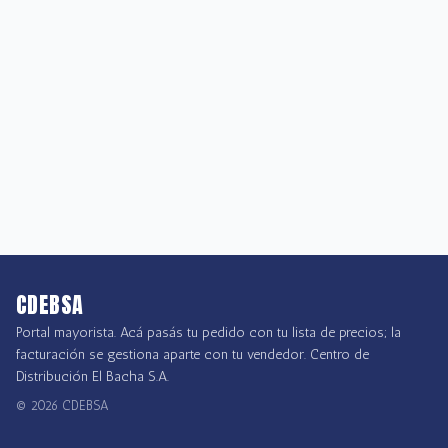
CDEBSA
Portal mayorista. Acá pasás tu pedido con tu lista de precios; la
facturación se gestiona aparte con tu vendedor. Centro de
Distribución El Bacha S.A.
©
2026
CDEBSA