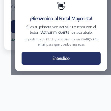
👋
Clave
*
¡Bienvenido al Portal Mayorista!
Ingresar
Si es tu primera vez, activá tu cuenta con el
botón
“Activar mi cuenta”
de acá abajo.
Te pedimos tu CUIT y te enviamos un
código a tu
Activar mi cuenta
Olvidé mi clave
email
para que puedas ingresar.
Centro de Distribución El Bacha S.A.
Entendido