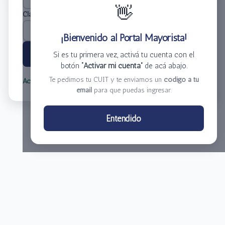
👋
Clave
*
¡Bienvenido al Portal Mayorista!
Ingresar
Si es tu primera vez, activá tu cuenta con el
botón
“Activar mi cuenta”
de acá abajo.
Te pedimos tu CUIT y te enviamos un
código a tu
Activar mi cuenta
Olvidé mi clave
email
para que puedas ingresar.
Centro de Distribución El Bacha S.A.
Entendido