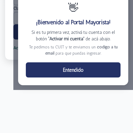
👋
Clave
*
¡Bienvenido al Portal Mayorista!
Ingresar
Si es tu primera vez, activá tu cuenta con el
botón
“Activar mi cuenta”
de acá abajo.
Te pedimos tu CUIT y te enviamos un
código a tu
Activar mi cuenta
Olvidé mi clave
email
para que puedas ingresar.
Centro de Distribución El Bacha S.A.
Entendido