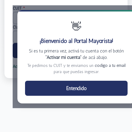
CUIT
*
👋
Clave
*
¡Bienvenido al Portal Mayorista!
Ingresar
Si es tu primera vez, activá tu cuenta con el botón
“Activar mi cuenta”
de acá abajo.
Te pedimos tu CUIT y te enviamos un
código a tu email
Activar mi cuenta
Olvidé mi clave
para que puedas ingresar.
Centro de Distribución El Bacha S.A.
Entendido