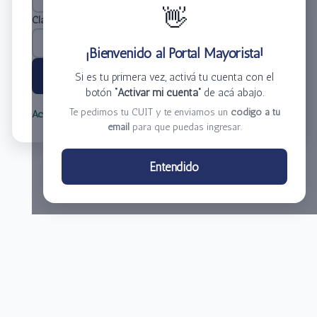
👋
Clave
*
¡Bienvenido al Portal Mayorista!
Ingresar
Si es tu primera vez, activá tu cuenta con el
botón
“Activar mi cuenta”
de acá abajo.
Te pedimos tu CUIT y te enviamos un
código a tu
Activar mi cuenta
Olvidé mi clave
email
para que puedas ingresar.
Centro de Distribución El Bacha S.A.
Entendido