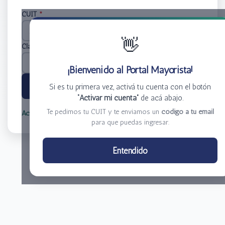
CUIT
*
👋
Clave
*
¡Bienvenido al Portal Mayorista!
Ingresar
Si es tu primera vez, activá tu cuenta con el botón
“Activar mi cuenta”
de acá abajo.
Te pedimos tu CUIT y te enviamos un
código a tu email
Activar mi cuenta
Olvidé mi clave
para que puedas ingresar.
Centro de Distribución El Bacha S.A.
Entendido