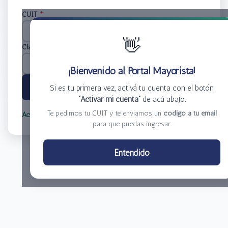
CUIT
*
👋
Clave
*
¡Bienvenido al Portal Mayorista!
Ingresar
Si es tu primera vez, activá tu cuenta con el botón
“Activar mi cuenta”
de acá abajo.
Te pedimos tu CUIT y te enviamos un
código a tu email
Activar mi cuenta
Olvidé mi clave
para que puedas ingresar.
Centro de Distribución El Bacha S.A.
Entendido