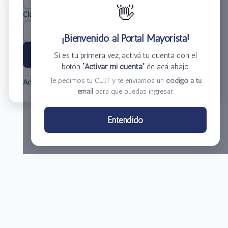
👋
Clave
*
¡Bienvenido al Portal Mayorista!
Ingresar
Si es tu primera vez, activá tu cuenta con el
botón
“Activar mi cuenta”
de acá abajo.
Te pedimos tu CUIT y te enviamos un
código a tu
Activar mi cuenta
Olvidé mi clave
email
para que puedas ingresar.
Centro de Distribución El Bacha S.A.
Entendido