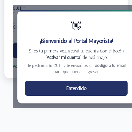
CUIT
*
👋
Clave
*
¡Bienvenido al Portal Mayorista!
Ingresar
Si es tu primera vez, activá tu cuenta con el botón
“Activar mi cuenta”
de acá abajo.
Te pedimos tu CUIT y te enviamos un
código a tu email
Activar mi cuenta
Olvidé mi clave
para que puedas ingresar.
Centro de Distribución El Bacha S.A.
Entendido