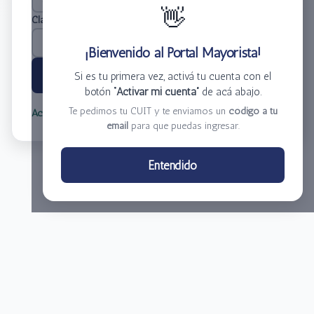
👋
Clave
*
¡Bienvenido al Portal Mayorista!
Ingresar
Si es tu primera vez, activá tu cuenta con el
botón
“Activar mi cuenta”
de acá abajo.
Te pedimos tu CUIT y te enviamos un
código a tu
Activar mi cuenta
Olvidé mi clave
email
para que puedas ingresar.
Centro de Distribución El Bacha S.A.
Entendido