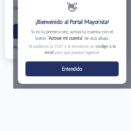
👋
Clave
*
¡Bienvenido al Portal Mayorista!
Ingresar
Si es tu primera vez, activá tu cuenta con el
botón
“Activar mi cuenta”
de acá abajo.
Te pedimos tu CUIT y te enviamos un
código a tu
Activar mi cuenta
Olvidé mi clave
email
para que puedas ingresar.
Centro de Distribución El Bacha S.A.
Entendido