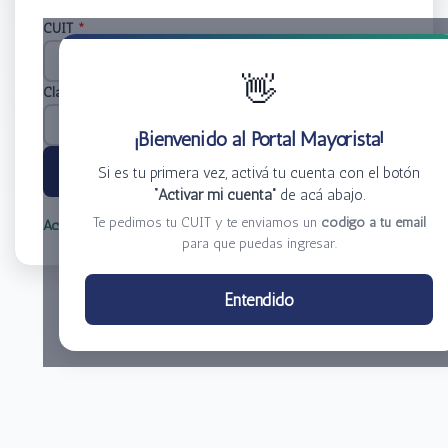
CUIT
*
👋
Clave
*
¡Bienvenido al Portal Mayorista!
Ingresar
Si es tu primera vez, activá tu cuenta con el botón
“Activar mi cuenta”
de acá abajo.
Te pedimos tu CUIT y te enviamos un
código a tu email
Activar mi cuenta
Olvidé mi clave
para que puedas ingresar.
Centro de Distribución El Bacha S.A.
Entendido