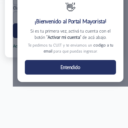
👋
Clave
*
¡Bienvenido al Portal Mayorista!
Ingresar
Si es tu primera vez, activá tu cuenta con el
botón
“Activar mi cuenta”
de acá abajo.
Te pedimos tu CUIT y te enviamos un
código a tu
Activar mi cuenta
Olvidé mi clave
email
para que puedas ingresar.
Centro de Distribución El Bacha S.A.
Entendido