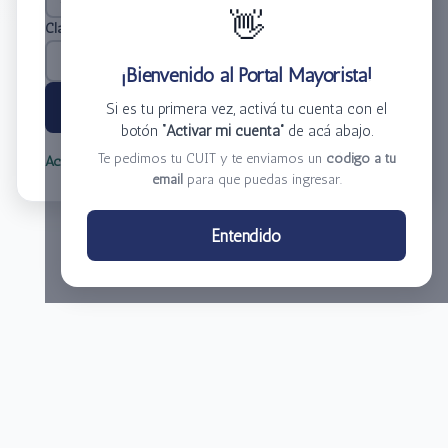
👋
Clave
*
¡Bienvenido al Portal Mayorista!
Ingresar
Si es tu primera vez, activá tu cuenta con el
botón
“Activar mi cuenta”
de acá abajo.
Te pedimos tu CUIT y te enviamos un
código a tu
Activar mi cuenta
Olvidé mi clave
email
para que puedas ingresar.
Centro de Distribución El Bacha S.A.
Entendido