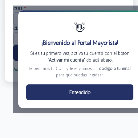
CUIT
*
👋
Clave
*
¡Bienvenido al Portal Mayorista!
Ingresar
Si es tu primera vez, activá tu cuenta con el botón
“Activar mi cuenta”
de acá abajo.
Te pedimos tu CUIT y te enviamos un
código a tu email
Activar mi cuenta
Olvidé mi clave
para que puedas ingresar.
Centro de Distribución El Bacha S.A.
Entendido