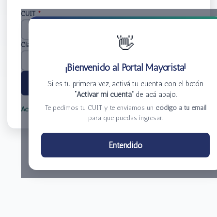
CUIT
*
👋
Clave
*
¡Bienvenido al Portal Mayorista!
Ingresar
Si es tu primera vez, activá tu cuenta con el botón
“Activar mi cuenta”
de acá abajo.
Te pedimos tu CUIT y te enviamos un
código a tu email
Activar mi cuenta
Olvidé mi clave
para que puedas ingresar.
Centro de Distribución El Bacha S.A.
Entendido