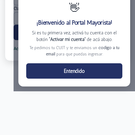
👋
Clave
*
¡Bienvenido al Portal Mayorista!
Ingresar
Si es tu primera vez, activá tu cuenta con el
botón
“Activar mi cuenta”
de acá abajo.
Te pedimos tu CUIT y te enviamos un
código a tu
Activar mi cuenta
Olvidé mi clave
email
para que puedas ingresar.
Centro de Distribución El Bacha S.A.
Entendido