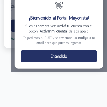
👋
Clave
*
¡Bienvenido al Portal Mayorista!
Ingresar
Si es tu primera vez, activá tu cuenta con el
botón
“Activar mi cuenta”
de acá abajo.
Te pedimos tu CUIT y te enviamos un
código a tu
Activar mi cuenta
Olvidé mi clave
email
para que puedas ingresar.
Centro de Distribución El Bacha S.A.
Entendido