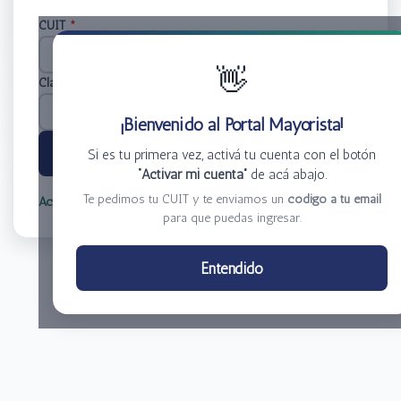
CUIT
*
👋
Clave
*
¡Bienvenido al Portal Mayorista!
Ingresar
Si es tu primera vez, activá tu cuenta con el botón
“Activar mi cuenta”
de acá abajo.
Te pedimos tu CUIT y te enviamos un
código a tu email
Activar mi cuenta
Olvidé mi clave
para que puedas ingresar.
Centro de Distribución El Bacha S.A.
Entendido