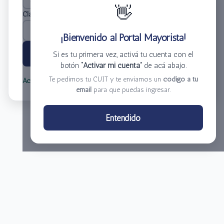
👋
Clave
*
¡Bienvenido al Portal Mayorista!
Ingresar
Si es tu primera vez, activá tu cuenta con el
botón
“Activar mi cuenta”
de acá abajo.
Te pedimos tu CUIT y te enviamos un
código a tu
Activar mi cuenta
Olvidé mi clave
email
para que puedas ingresar.
Centro de Distribución El Bacha S.A.
Entendido