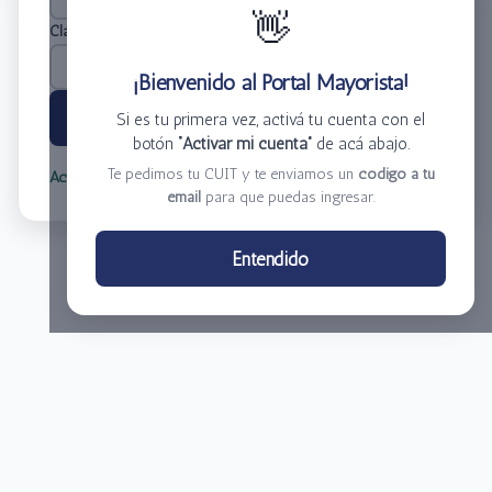
👋
Clave
*
¡Bienvenido al Portal Mayorista!
Ingresar
Si es tu primera vez, activá tu cuenta con el
botón
“Activar mi cuenta”
de acá abajo.
Te pedimos tu CUIT y te enviamos un
código a tu
Activar mi cuenta
Olvidé mi clave
email
para que puedas ingresar.
Centro de Distribución El Bacha S.A.
Entendido