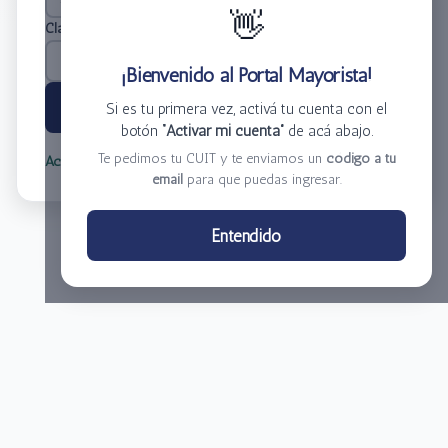
👋
Clave
*
¡Bienvenido al Portal Mayorista!
Ingresar
Si es tu primera vez, activá tu cuenta con el
botón
“Activar mi cuenta”
de acá abajo.
Te pedimos tu CUIT y te enviamos un
código a tu
Activar mi cuenta
Olvidé mi clave
email
para que puedas ingresar.
Centro de Distribución El Bacha S.A.
Entendido