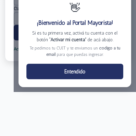
👋
Clave
*
¡Bienvenido al Portal Mayorista!
Ingresar
Si es tu primera vez, activá tu cuenta con el
botón
“Activar mi cuenta”
de acá abajo.
Te pedimos tu CUIT y te enviamos un
código a tu
Activar mi cuenta
Olvidé mi clave
email
para que puedas ingresar.
Centro de Distribución El Bacha S.A.
Entendido