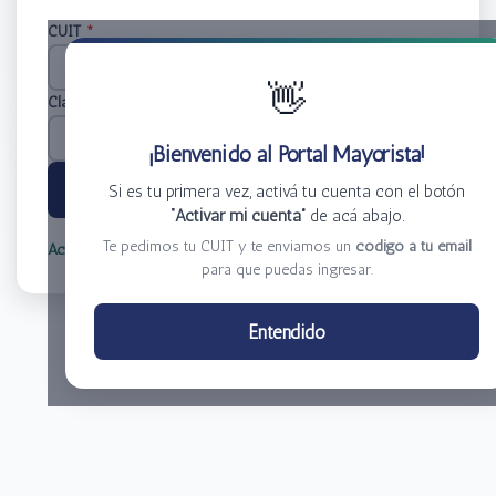
CUIT
*
👋
Clave
*
¡Bienvenido al Portal Mayorista!
Ingresar
Si es tu primera vez, activá tu cuenta con el botón
“Activar mi cuenta”
de acá abajo.
Te pedimos tu CUIT y te enviamos un
código a tu email
Activar mi cuenta
Olvidé mi clave
para que puedas ingresar.
Centro de Distribución El Bacha S.A.
Entendido