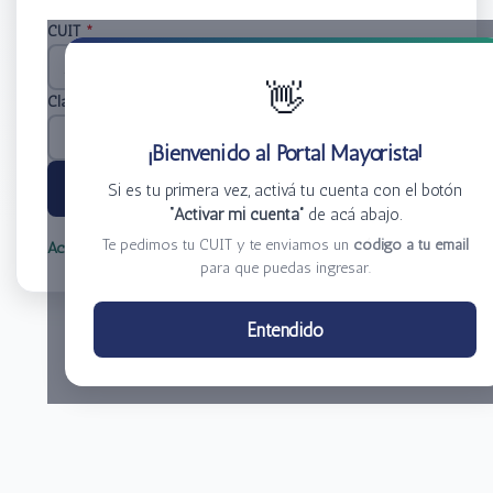
CUIT
*
👋
Clave
*
¡Bienvenido al Portal Mayorista!
Ingresar
Si es tu primera vez, activá tu cuenta con el botón
“Activar mi cuenta”
de acá abajo.
Te pedimos tu CUIT y te enviamos un
código a tu email
Activar mi cuenta
Olvidé mi clave
para que puedas ingresar.
Centro de Distribución El Bacha S.A.
Entendido