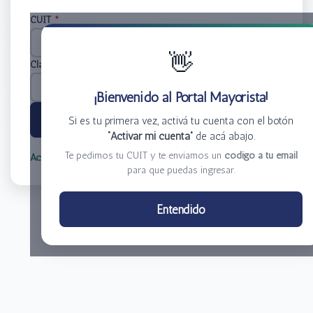
CUIT
*
👋
Clave
*
¡Bienvenido al Portal Mayorista!
Ingresar
Si es tu primera vez, activá tu cuenta con el botón
“Activar mi cuenta”
de acá abajo.
Te pedimos tu CUIT y te enviamos un
código a tu email
Activar mi cuenta
Olvidé mi clave
para que puedas ingresar.
Centro de Distribución El Bacha S.A.
Entendido