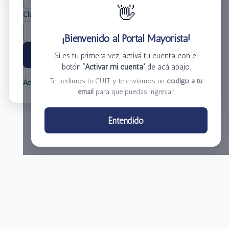
👋
Clave
*
¡Bienvenido al Portal Mayorista!
Ingresar
Si es tu primera vez, activá tu cuenta con el
botón
“Activar mi cuenta”
de acá abajo.
Te pedimos tu CUIT y te enviamos un
código a tu
Activar mi cuenta
Olvidé mi clave
email
para que puedas ingresar.
Centro de Distribución El Bacha S.A.
Entendido