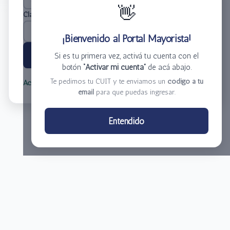
👋
Clave
*
¡Bienvenido al Portal Mayorista!
Ingresar
Si es tu primera vez, activá tu cuenta con el
botón
“Activar mi cuenta”
de acá abajo.
Te pedimos tu CUIT y te enviamos un
código a tu
Activar mi cuenta
Olvidé mi clave
email
para que puedas ingresar.
Centro de Distribución El Bacha S.A.
Entendido