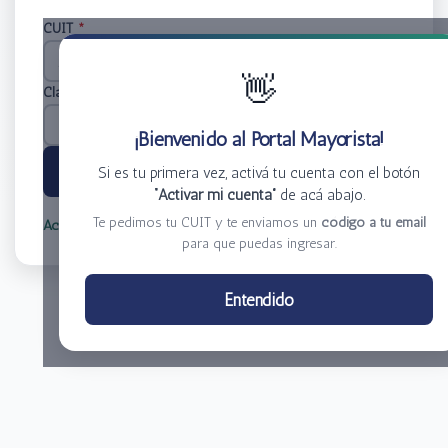
CUIT
*
👋
Clave
*
¡Bienvenido al Portal Mayorista!
Ingresar
Si es tu primera vez, activá tu cuenta con el botón
“Activar mi cuenta”
de acá abajo.
Te pedimos tu CUIT y te enviamos un
código a tu email
Activar mi cuenta
Olvidé mi clave
para que puedas ingresar.
Centro de Distribución El Bacha S.A.
Entendido