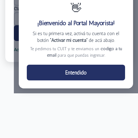
👋
Clave
*
¡Bienvenido al Portal Mayorista!
Ingresar
Si es tu primera vez, activá tu cuenta con el
botón
“Activar mi cuenta”
de acá abajo.
Te pedimos tu CUIT y te enviamos un
código a tu
Activar mi cuenta
Olvidé mi clave
email
para que puedas ingresar.
Centro de Distribución El Bacha S.A.
Entendido