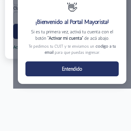
👋
Clave
*
¡Bienvenido al Portal Mayorista!
Ingresar
Si es tu primera vez, activá tu cuenta con el
botón
“Activar mi cuenta”
de acá abajo.
Te pedimos tu CUIT y te enviamos un
código a tu
Activar mi cuenta
Olvidé mi clave
email
para que puedas ingresar.
Centro de Distribución El Bacha S.A.
Entendido