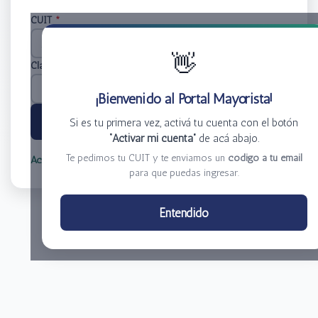
CUIT
*
👋
Clave
*
¡Bienvenido al Portal Mayorista!
Ingresar
Si es tu primera vez, activá tu cuenta con el botón
“Activar mi cuenta”
de acá abajo.
Te pedimos tu CUIT y te enviamos un
código a tu email
Activar mi cuenta
Olvidé mi clave
para que puedas ingresar.
Centro de Distribución El Bacha S.A.
Entendido