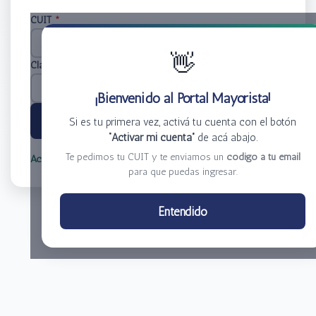
CUIT
*
👋
Clave
*
¡Bienvenido al Portal Mayorista!
Ingresar
Si es tu primera vez, activá tu cuenta con el botón
“Activar mi cuenta”
de acá abajo.
Te pedimos tu CUIT y te enviamos un
código a tu email
Activar mi cuenta
Olvidé mi clave
para que puedas ingresar.
Centro de Distribución El Bacha S.A.
Entendido