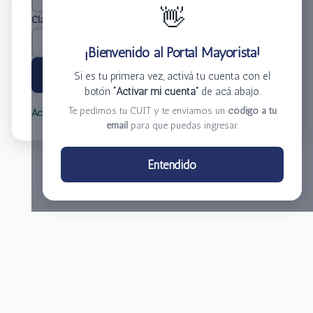
👋
Clave
*
¡Bienvenido al Portal Mayorista!
Ingresar
Si es tu primera vez, activá tu cuenta con el
botón
“Activar mi cuenta”
de acá abajo.
Te pedimos tu CUIT y te enviamos un
código a tu
Activar mi cuenta
Olvidé mi clave
email
para que puedas ingresar.
Centro de Distribución El Bacha S.A.
Entendido