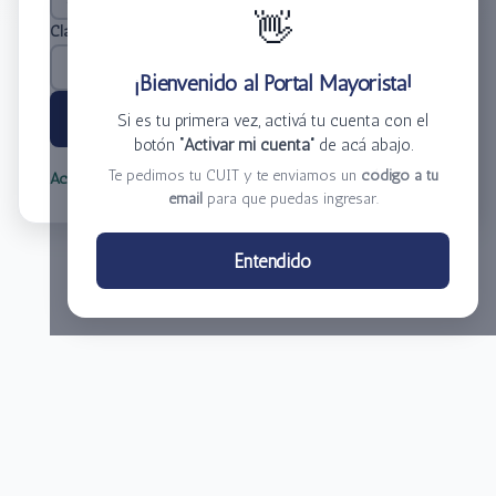
👋
Clave
*
¡Bienvenido al Portal Mayorista!
Ingresar
Si es tu primera vez, activá tu cuenta con el
botón
“Activar mi cuenta”
de acá abajo.
Te pedimos tu CUIT y te enviamos un
código a tu
Activar mi cuenta
Olvidé mi clave
email
para que puedas ingresar.
Centro de Distribución El Bacha S.A.
Entendido