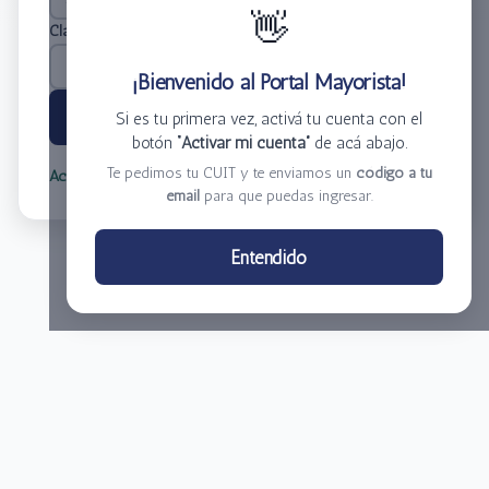
👋
Clave
*
¡Bienvenido al Portal Mayorista!
Ingresar
Si es tu primera vez, activá tu cuenta con el
botón
“Activar mi cuenta”
de acá abajo.
Te pedimos tu CUIT y te enviamos un
código a tu
Activar mi cuenta
Olvidé mi clave
email
para que puedas ingresar.
Centro de Distribución El Bacha S.A.
Entendido