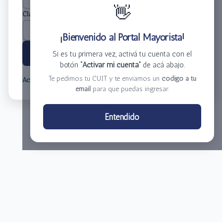
👋
Clave
*
¡Bienvenido al Portal Mayorista!
Ingresar
Si es tu primera vez, activá tu cuenta con el
botón
“Activar mi cuenta”
de acá abajo.
Te pedimos tu CUIT y te enviamos un
código a tu
Activar mi cuenta
Olvidé mi clave
email
para que puedas ingresar.
Centro de Distribución El Bacha S.A.
Entendido