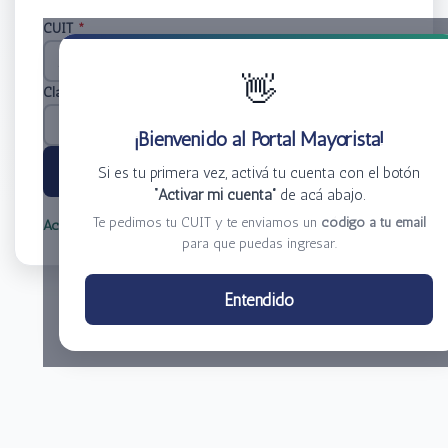
CUIT
*
👋
Clave
*
¡Bienvenido al Portal Mayorista!
Ingresar
Si es tu primera vez, activá tu cuenta con el botón
“Activar mi cuenta”
de acá abajo.
Te pedimos tu CUIT y te enviamos un
código a tu email
Activar mi cuenta
Olvidé mi clave
para que puedas ingresar.
Centro de Distribución El Bacha S.A.
Entendido