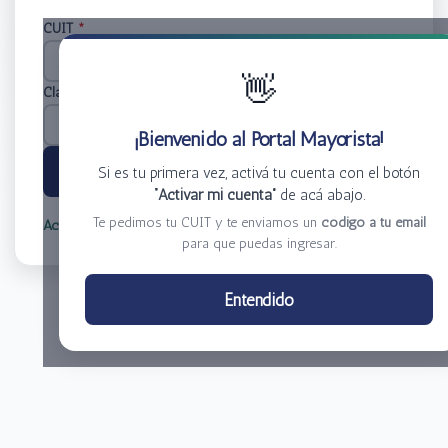
CUIT
*
👋
Clave
*
¡Bienvenido al Portal Mayorista!
Ingresar
Si es tu primera vez, activá tu cuenta con el botón
“Activar mi cuenta”
de acá abajo.
Te pedimos tu CUIT y te enviamos un
código a tu email
Activar mi cuenta
Olvidé mi clave
para que puedas ingresar.
Centro de Distribución El Bacha S.A.
Entendido