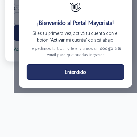
👋
Clave
*
¡Bienvenido al Portal Mayorista!
Ingresar
Si es tu primera vez, activá tu cuenta con el
botón
“Activar mi cuenta”
de acá abajo.
Te pedimos tu CUIT y te enviamos un
código a tu
Activar mi cuenta
Olvidé mi clave
email
para que puedas ingresar.
Centro de Distribución El Bacha S.A.
Entendido