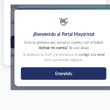
CUIT
*
👋
Clave
*
¡Bienvenido al Portal Mayorista!
Ingresar
Si es tu primera vez, activá tu cuenta con el botón
“Activar mi cuenta”
de acá abajo.
Te pedimos tu CUIT y te enviamos un
código a tu email
Activar mi cuenta
Olvidé mi clave
para que puedas ingresar.
Centro de Distribución El Bacha S.A.
Entendido